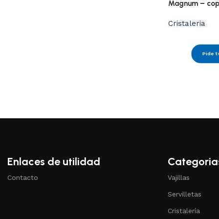
Magnum – copa
Cristaleria
Pide t
Enlaces de utilidad
Categoria
Contacto
Vajillas
Servilletas
Cristalería