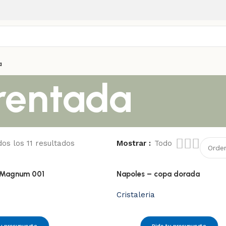
a
 rentada
os los 11 resultados
Mostrar
Todo
 Magnum 001
Napoles – copa dorada
Cristaleria
u presupuesto
Pide tu presupuesto