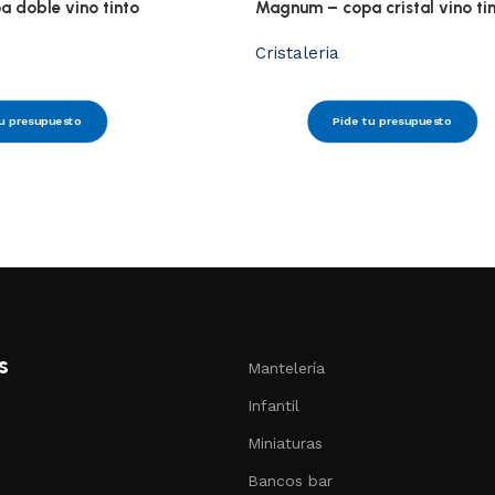
 doble vino tinto
Magnum – copa cristal vino ti
Cristaleria
u presupuesto
Pide tu presupuesto
s
Mantelería
Infantil
Miniaturas
Bancos bar