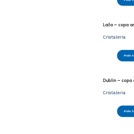
Convierte tu evento en una
experiencia extraordinaria
Pide tu presupuesto
Laila – copa 
Cristaleria
Pide t
Dublin – copa
Cristaleria
Pide t