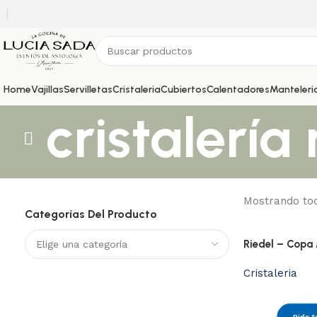
Home
Vajillas
Servilletas
Cristaleria
Cubiertos
Calentadores
Manteleri
cristalería
Mostrando tod
Categorías Del Producto
Riedel – Copa
Cristaleria
Pide t