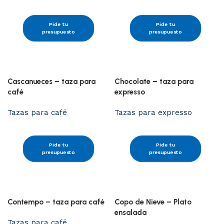
Pide tu
Pide tu
presupuesto
presupuesto
Cascanueces – taza para
Chocolate – taza para
café
expresso
Tazas para café
Tazas para expresso
Pide tu
Pide tu
presupuesto
presupuesto
Contempo – taza para café
Copo de Nieve – Plato
ensalada
Tazas para café