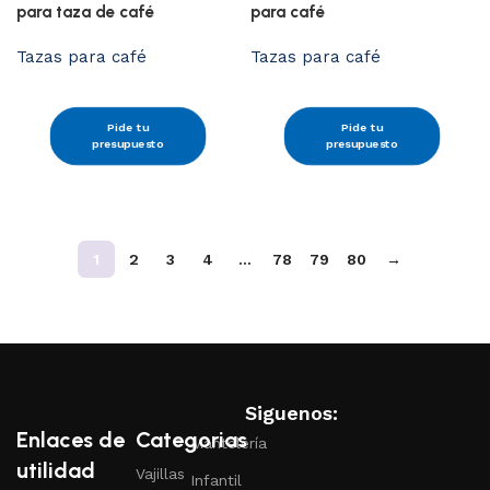
para taza de café
para café
Tazas para café
Tazas para café
Pide tu
Pide tu
presupuesto
presupuesto
1
2
3
4
…
78
79
80
→
Siguenos:
Enlaces de
Categorias
Mantelería
utilidad
Vajillas
Infantil