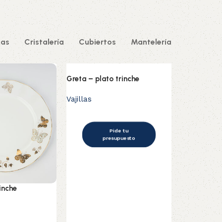
tas
Cristalería
Cubiertos
Mantelería
Greta – plato trinche
Vajillas
Pide tu
presupuesto
rinche