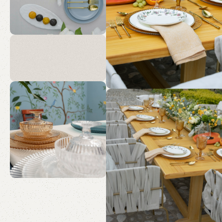
Sueña
Eventos
inolvidables, desde
la magia de
nuestro mobiliario,
hasta la magia del
ambiente