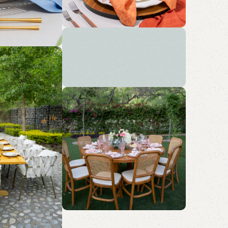
Crea
Eventos únicos con
nuestra renta de
mobiliario que se adapta a
tu estilo y ocasión