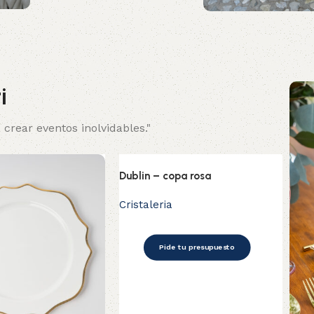
Cada evento de una forma
extraordinaria
i
crear eventos inolvidables."
Dublin – copa rosa
Cristaleria
Pide tu presupuesto