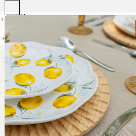
Home
Vajillas
Servilletas
Cristaleria
Cubiertos
Calentadores
Manteleri
"Estilo y elegancia en
cada detalle. El
mobiliario perfecto
para tu evento."