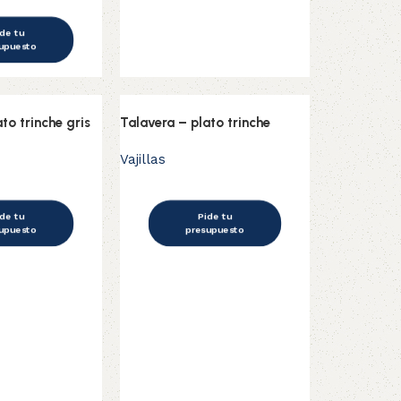
de tu
upuesto
to trinche gris
Talavera – plato trinche
Vajillas
de tu
Pide tu
upuesto
presupuesto