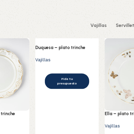
Vajillas
Serville
Duquesa – plato trinche
Vajillas
Pide tu
presupuesto
 trinche
Ella – plato t
Vajillas