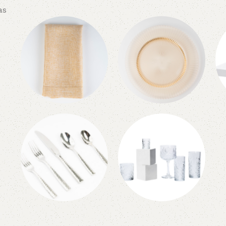
as
Servilletas
Platos Base
Cubiertos
Cristaleria