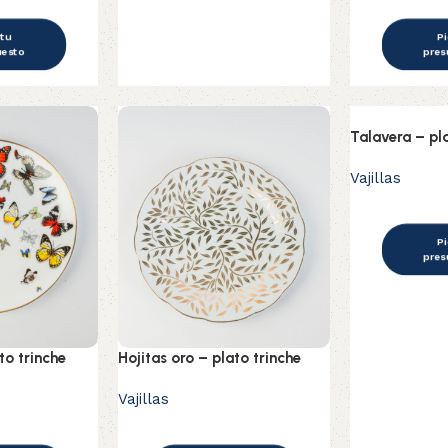
 tu
Pi
uesto
pres
Talavera – pla
Vajillas
Pi
pres
to trinche
Hojitas oro – plato trinche
Vajillas