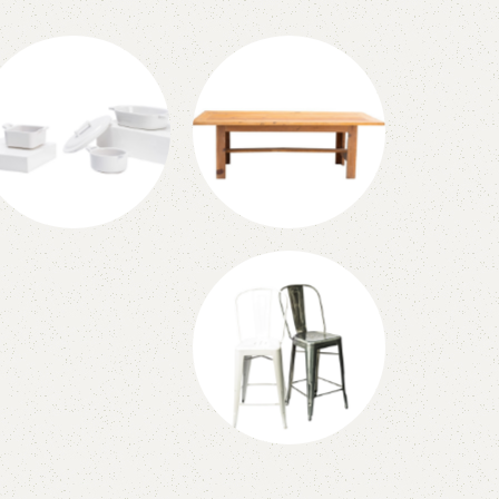
Miniaturas
Mesas
Coolers Y
Ventiladores
Bancos Bar