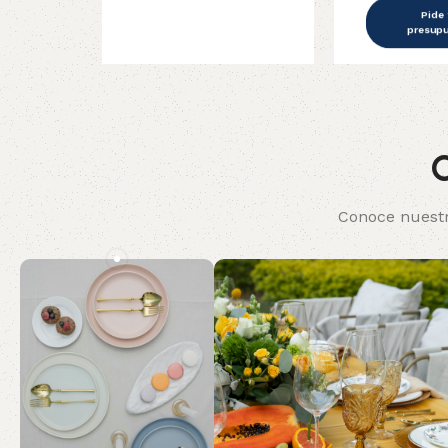
Pide
presup
C
Conoce nuestr