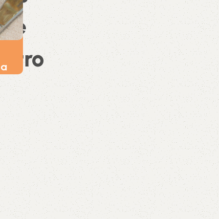
o
mporada
da