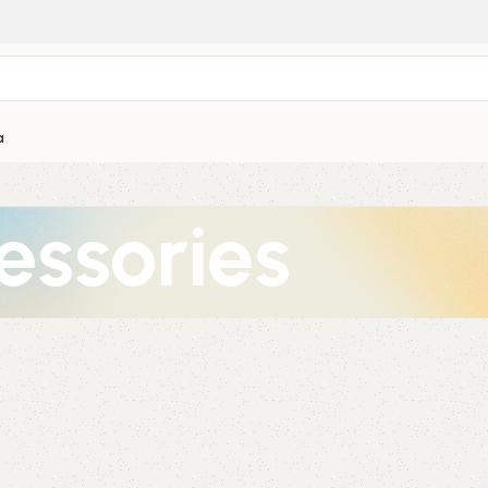
a
ssories