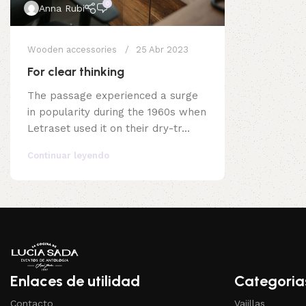
0
Anna Rubi
Wooden accessories
25 Abr 2023
For clear thinking
The passage experienced a surge
in popularity during the 1960s when
Letraset used it on their dry-tr...
Continuar leyendo
Enlaces de utilidad
Categoria
Contacto
Vajillas