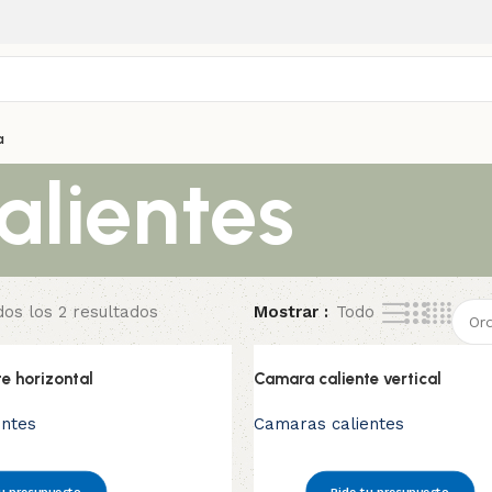
a
lientes
os los 2 resultados
Mostrar
Todo
e horizontal
Camara caliente vertical
entes
Camaras calientes
u presupuesto
Pide tu presupuesto