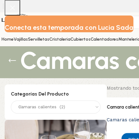
Conecta esta temporada con Lucia Sada
Home
Vajillas
Servilletas
Cristaleria
Cubiertos
Calentadores
Manteleri
Camaras ca
Mostrando tod
Categorías Del Producto
Camaras calientes (2)
Camara calient
Camaras cali
Pide t