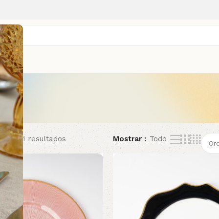
a
e
2 de 61 resultados
Mostrar
Todo