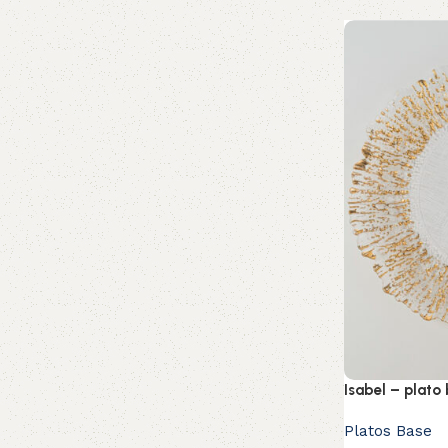
Isabel – plato
Platos Base