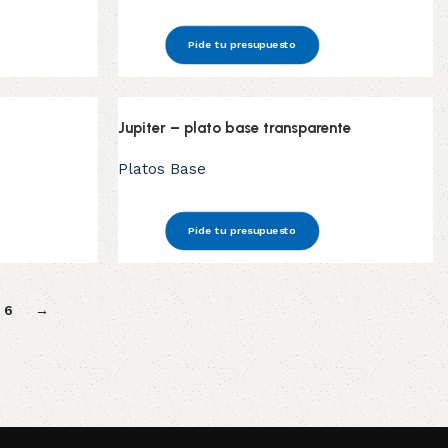
Pide tu presupuesto
Jupiter – plato base transparente
Platos Base
Pide tu presupuesto
6
→