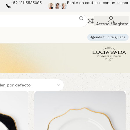
+52 18115535085
Ponte en contacto con un asesor
Acceso / Registro
Agenda tu cita guiada