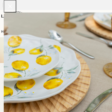
Home
Vajillas
Servilletas
Cristaleria
Cubiertos
Calentadores
Manteleri
Platos Bas
Mostrando 1–1
Categorías Del Producto
Platos Base (61)