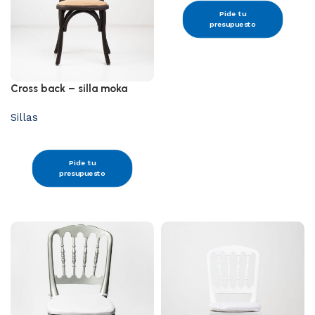
Pide tu
presupuesto
Cross back – silla moka
Sillas
Pide tu
presupuesto