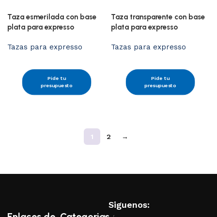
Taza esmerilada con base
Taza transparente con base
plata para expresso
plata para expresso
Tazas para expresso
Tazas para expresso
Pide tu
Pide tu
presupuesto
presupuesto
1
2
→
Siguenos:
Enlaces de
Categorias