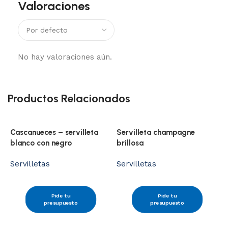
Valoraciones
No hay valoraciones aún.
Productos Relacionados
Cascanueces – servilleta
Servilleta champagne
blanco con negro
brillosa
Servilletas
Servilletas
Pide tu
Pide tu
presupuesto
presupuesto
S