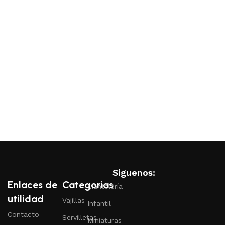
S
Siguenos:
Enlaces de
Categorias
Mantelería
utilidad
Vajillas
Infantil
Contacto
Servilletas
Miniaturas