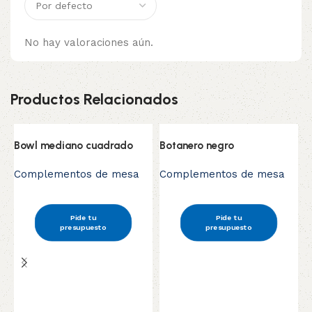
No hay valoraciones aún.
Productos Relacionados
Bowl mediano cuadrado
Botanero negro
Complementos de mesa
Complementos de mesa
Pide tu
Pide tu
presupuesto
presupuesto
B
C