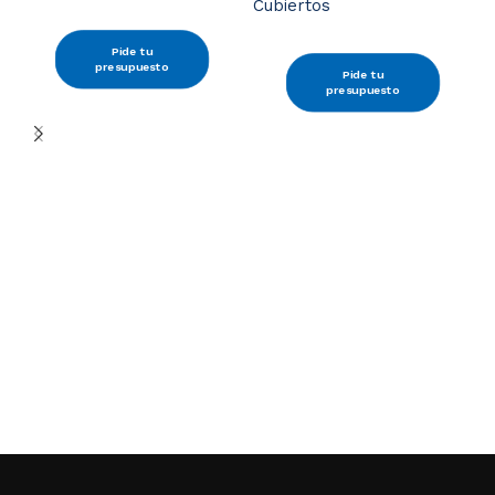
Cubiertos
Pide tu
presupuesto
Pide tu
presupuesto
M
t
C