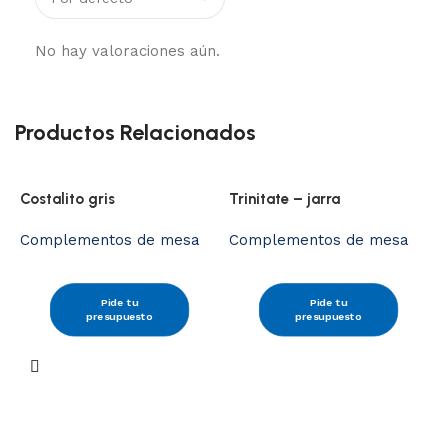
No hay valoraciones aún.
Productos Relacionados
Costalito gris
Trinitate – jarra
Complementos de mesa
Complementos de mesa
Pide tu
Pide tu
presupuesto
presupuesto
T
C