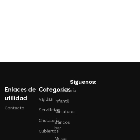
Siguenos:
Enlaces de
Categorias
Mantelería
utilidad
Vajillas
Infantil
Contacto
Servilletas
Miniaturas
Cristalería
Bancos
bar
Cubiertos
Mesas