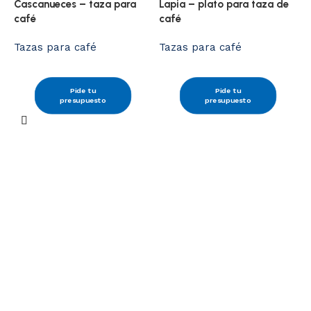
Cascanueces – taza para
Lapia – plato para taza de
café
café
Tazas para café
Tazas para café
Pide tu
Pide tu
presupuesto
presupuesto
L
T