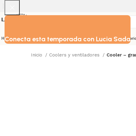
Conecta esta temporada con Lucia Sada
Home
Vajillas
Servilletas
Cristaleria
Cubiertos
Calentadores
Manteleri
Inicio
Coolers y ventiladores
Cooler – gr