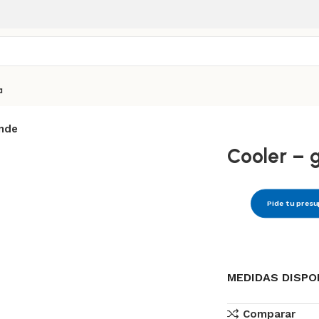
a
ande
Cooler – 
Pide tu pres
MEDIDAS DISP
Comparar