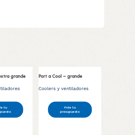
extra grande
Port a Cool – grande
tiladores
Coolers y ventiladores
de tu
Pide tu
Ventilador b
upuesto
presupuesto
Coolers y ve