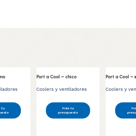
ano
Port a Cool – chico
Port a Cool – 
iladores
Coolers y ventiladores
Coolers y ven
 tu
Pide tu
Pi
uesto
presupuesto
pres