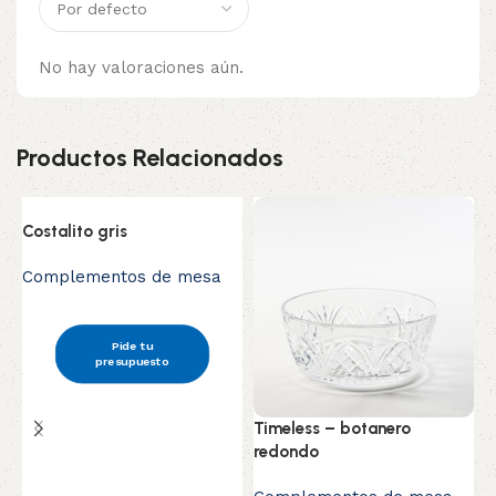
No hay valoraciones aún.
Productos Relacionados
Costalito gris
Complementos de mesa
Pide tu
C
presupuesto
m
C
Timeless – botanero
redondo