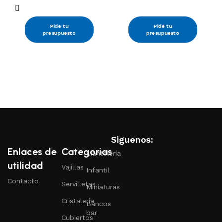
Pide tu
Pide tu
presupuesto
presupuesto
Siguenos:
Enlaces de
Categorias
Mantelería
utilidad
Vajillas
Infantil
Contacto
Servilletas
Miniaturas
Cristalería
Bancos
bar
Cubiertos