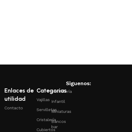
Siguenos:
Enlaces de
Categorias
Mantelería
utilidad
Vajillas
Infantil
Contacto
Servilletas
Miniaturas
Cristalería
Bancos
bar
Cubiertos