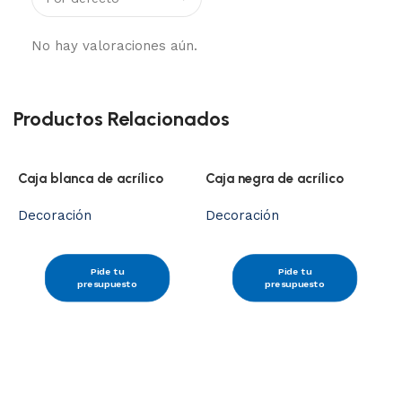
No hay valoraciones aún.
Productos Relacionados
Caja blanca de acrílico
Caja negra de acrílico
Decoración
Decoración
Pide tu
Pide tu
J
presupuesto
presupuesto
D