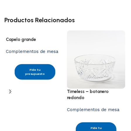
Productos Relacionados
Capelo grande
Complementos de mesa
Pide tu
B
presupuesto
C
Timeless – botanero
redondo
Complementos de mesa
Pide tu