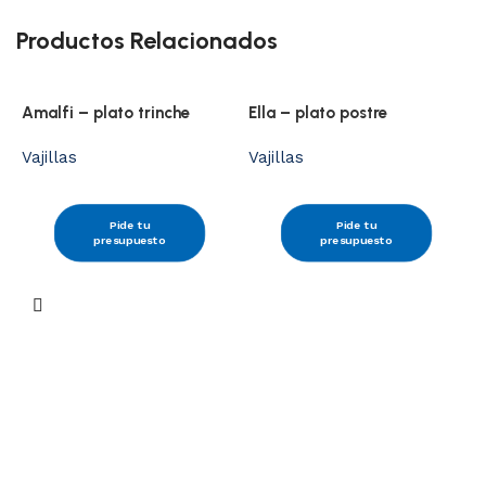
Productos Relacionados
Amalfi – plato trinche
Ella – plato postre
Vajillas
Vajillas
Pide tu
Pide tu
presupuesto
presupuesto
N
V