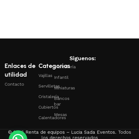
Siguenos:
Enlaces de
Categorias
Mantelería
utilidad
Vajillas
Infantil
Contacto
Servilletas
Miniaturas
Cristalería
Bancos
bar
Cubiertos
Mesas
Calentadores
© 2026
Renta de equipos – Lucia Sada Eventos
. Todos
los derechos reservados