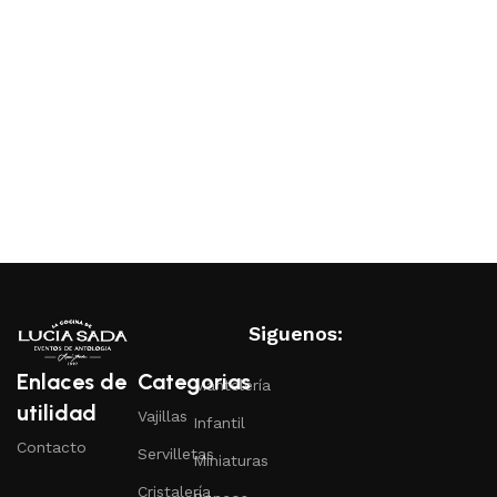
Siguenos:
Enlaces de
Categorias
Mantelería
utilidad
Vajillas
Infantil
Contacto
Servilletas
Miniaturas
Cristalería