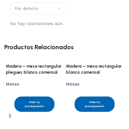
No hay valoraciones aún.
Productos Relacionados
Madera – mesa rectangular
Madera – mesa rectangular
pliegues blanco comensal
blanco comensal
Mesas
Mesas
M
Pide tu
Pide tu
v
presupuesto
presupuesto
M