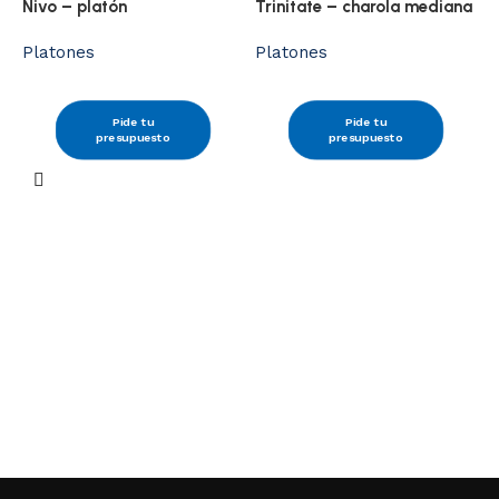
Nivo – platón
Trinitate – charola mediana
Platones
Platones
Pide tu
Pide tu
W
presupuesto
presupuesto
n
P