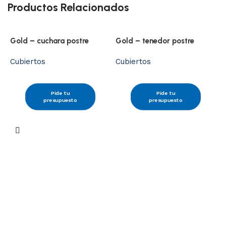
Productos Relacionados
Gold – cuchara postre
Gold – tenedor postre
Cubiertos
Cubiertos
Pide tu
Pide tu
presupuesto
presupuesto
R
C