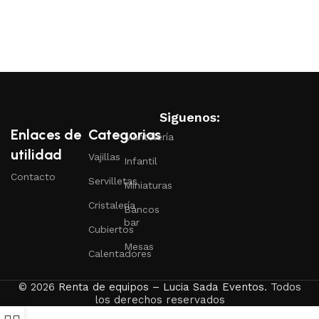
Siguenos:
Enlaces de
Categorias
Mantelería
utilidad
Vajillas
Infantil
Contacto
Servilletas
Miniaturas
Cristalería
Bancos
bar
Cubiertos
Mesas
Calentadores
© 2026
Renta de equipos – Lucia Sada Eventos
. Todos
los derechos reservados