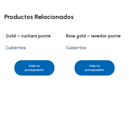
Productos Relacionados
Gold – cuchara postre
Rose gold – tenedor postre
Cubiertos
Cubiertos
Pide tu
Pide tu
presupuesto
presupuesto
M
t
C