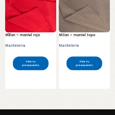
Milan – mantel rojo
Milan – mantel topo
R
Manteleria
Manteleria
M
Pide tu
Pide tu
presupuesto
presupuesto