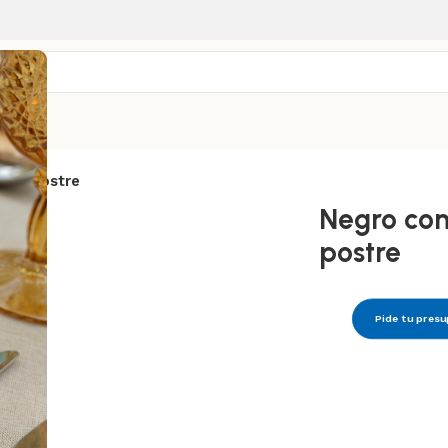
a
dor postre
Negro con
postre
Pide tu pres