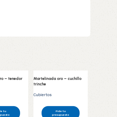
ro – tenedor
Martelinada oro – cuchillo
trinche
Cubiertos
de tu
Pide tu
upuesto
presupuesto