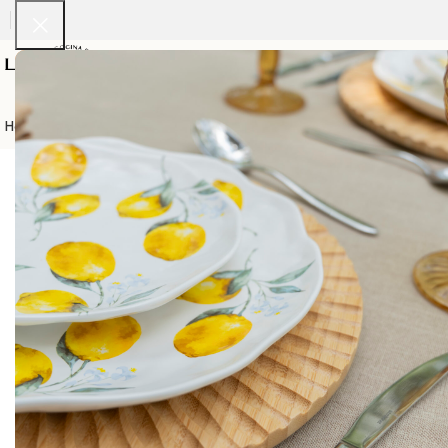
Home
Vajillas
Servilletas
Cristaleria
Cubiertos
Calentadores
Manteleri
Inicio
Cubiertos
Negro con dorado – tene