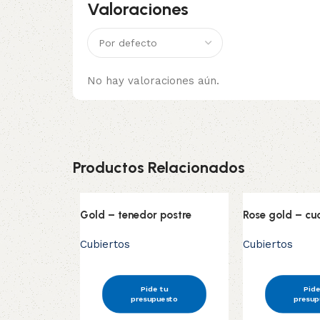
Valoraciones
No hay valoraciones aún.
Productos Relacionados
Gold – tenedor postre
Rose gold – cuc
Cubiertos
Cubiertos
Pide tu
Pide
presupuesto
presup