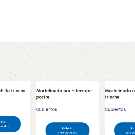
hillo trinche
Martelinada oro – tenedor
Martelinada o
postre
trinche
Cubiertos
Cubiertos
 tu
uesto
Pide tu
Pi
presupuesto
pres