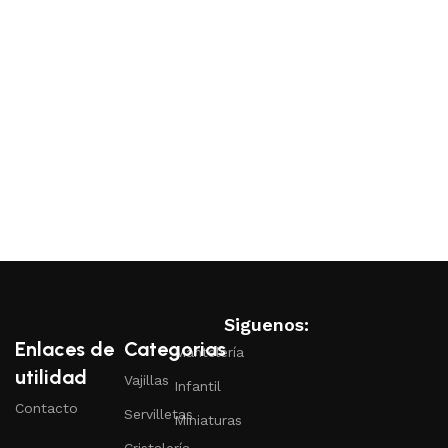
Siguenos:
Enlaces de
Categorias
Mantelería
utilidad
Vajillas
Infantil
Contacto
Servilletas
Miniaturas
Cristalería