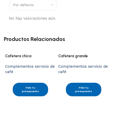
No hay valoraciones aún.
Productos Relacionados
Cafetera chica
Cafetera grande
Complementos servicio de
Complementos servicio de
café
café
A
Pide tu
Pide tu
presupuesto
presupuesto
C
c