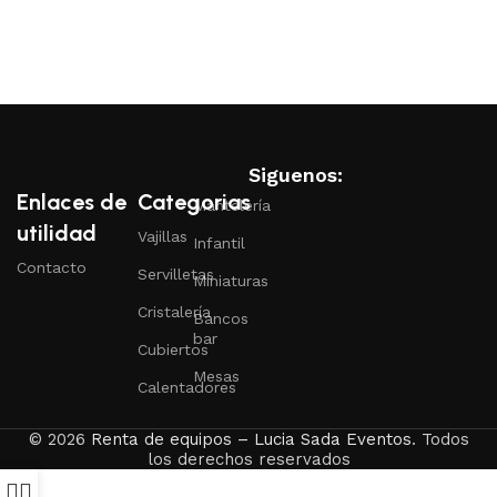
Siguenos:
Enlaces de
Categorias
Mantelería
utilidad
Vajillas
Infantil
Contacto
Servilletas
Miniaturas
Cristalería
Bancos
bar
Cubiertos
Mesas
Calentadores
© 2026
Renta de equipos – Lucia Sada Eventos
. Todos
los derechos reservados