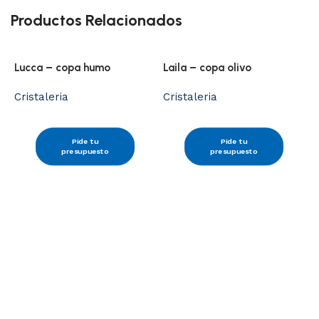
Productos Relacionados
Lucca – copa humo
Laila – copa olivo
Cristaleria
Cristaleria
Pide tu
Pide tu
presupuesto
presupuesto
V
C