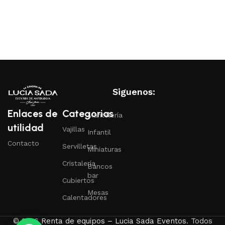
Siguenos:
Enlaces de
Categorias
Mantelería
utilidad
Vajillas
Infantil
Contacto
Servilletas
Miniaturas
Cristalería
Bancos
bar
Cubiertos
Mesas
Calentadores
© 2026
Renta de equipos – Lucia Sada Eventos
. Todos