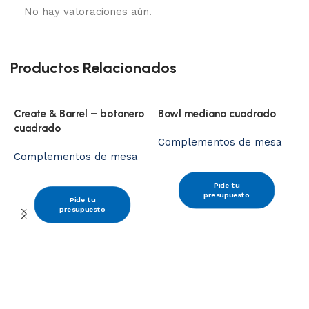
No hay valoraciones aún.
Productos Relacionados
Create & Barrel – botanero
Bowl mediano cuadrado
cuadrado
Complementos de mesa
Complementos de mesa
Pide tu
B
presupuesto
Pide tu
t
presupuesto
C