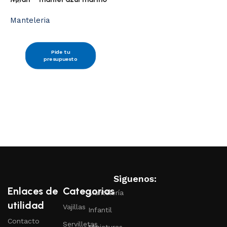
Manteleria
M
Pide tu
presupuesto
Siguenos:
Enlaces de
Categorias
Mantelería
utilidad
Vajillas
Infantil
Contacto
Servilletas
Miniaturas