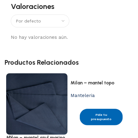
Valoraciones
No hay valoraciones aún.
Productos Relacionados
Milan – mantel topo
Manteleria
Pide tu
presupuesto
Milan – mantel azul marino
C