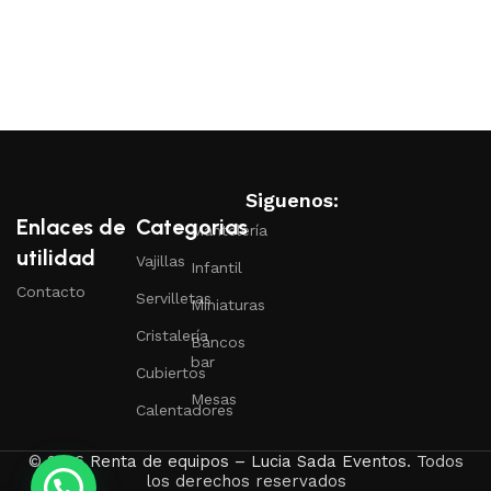
Siguenos:
Enlaces de
Categorias
Mantelería
utilidad
Vajillas
Infantil
Contacto
Servilletas
Miniaturas
Cristalería
Bancos
bar
Cubiertos
Mesas
Calentadores
© 2026
Renta de equipos – Lucia Sada Eventos
. Todos
los derechos reservados