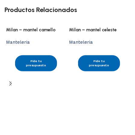
Productos Relacionados
Milan – mantel camello
Milan – mantel celeste
Manteleria
Manteleria
Pide tu
Pide tu
presupuesto
presupuesto
M
M