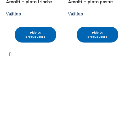
Amalfi – plato trinche
Amalfi – plato postre
Vajillas
Vajillas
Pide tu
Pide tu
presupuesto
presupuesto
C
p
V