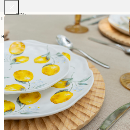
Home
Vajillas
Servilletas
Cristaleria
Cubiertos
Calentadores
Manteleri
No hay ningún resultado
Lo siento, pero no se encontraron resultados. Tal vez la 