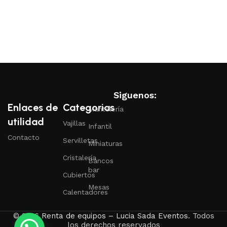
Siguenos:
Enlaces de
Categorias
Mantelería
utilidad
Vajillas
Infantil
Contacto
Servilletas
Miniaturas
Cristalería
Bancos
bar
Cubiertos
Mesas
Calentadores
© 2026
Renta de equipos – Lucia Sada Eventos
. Todos
los derechos reservados