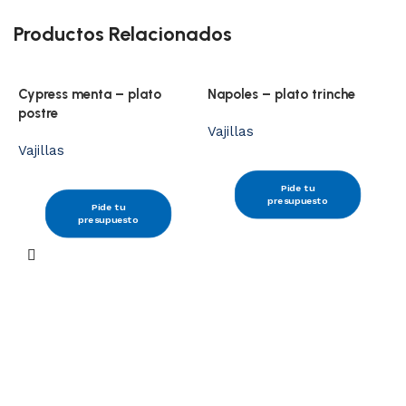
Productos Relacionados
Cypress menta – plato
Napoles – plato trinche
postre
Vajillas
Vajillas
Pide tu
presupuesto
Pide tu
presupuesto
M
V