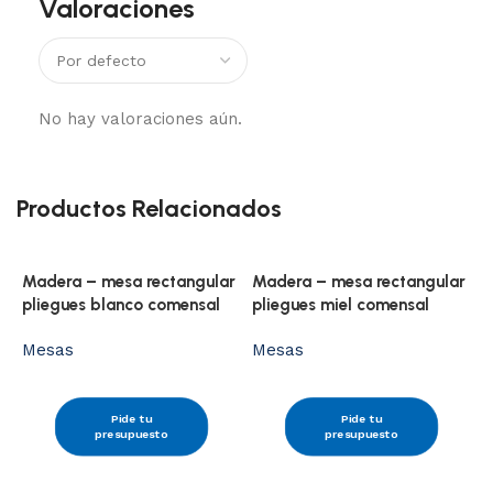
Valoraciones
No hay valoraciones aún.
Productos Relacionados
Madera – mesa rectangular
Madera – mesa rectangular
pliegues blanco comensal
pliegues miel comensal
Mesas
Mesas
Pide tu
Pide tu
presupuesto
presupuesto
M
n