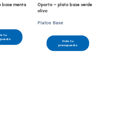
to base menta
Oporto – plato base verde
olivo
Platos Base
de tu
upuesto
Pide tu
presupuesto
Orilla dorad
Platos Base
P
pre