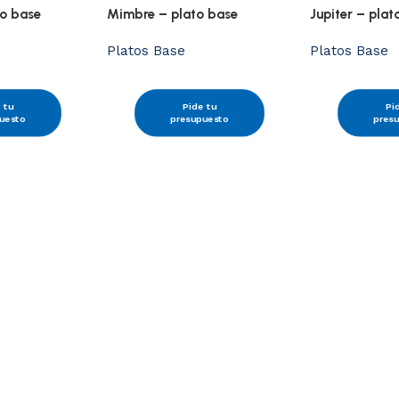
to base
Mimbre – plato base
Jupiter – pla
Platos Base
Platos Base
 tu
Pide tu
Pi
uesto
presupuesto
pres