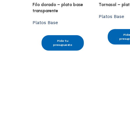
Filo dorado – plato base
Tornasol – pla
transparente
Platos Base
Platos Base
Pide
presup
Pide tu
presupuesto