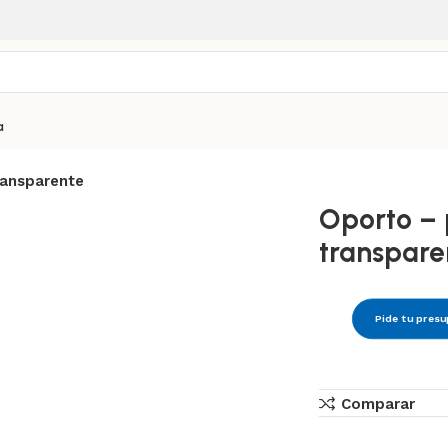
a
ransparente
Oporto – 
transpare
Pide tu pres
Comparar