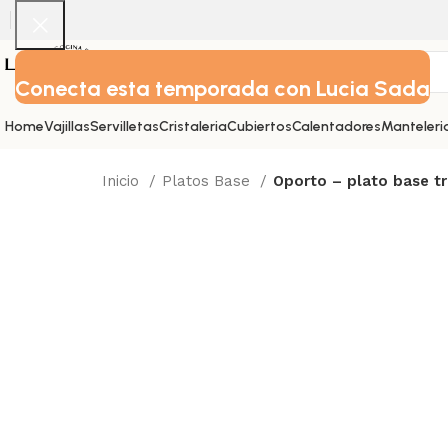
Conecta esta temporada con Lucia Sada
Home
Vajillas
Servilletas
Cristaleria
Cubiertos
Calentadores
Manteleri
Inicio
Platos Base
Oporto – plato base t