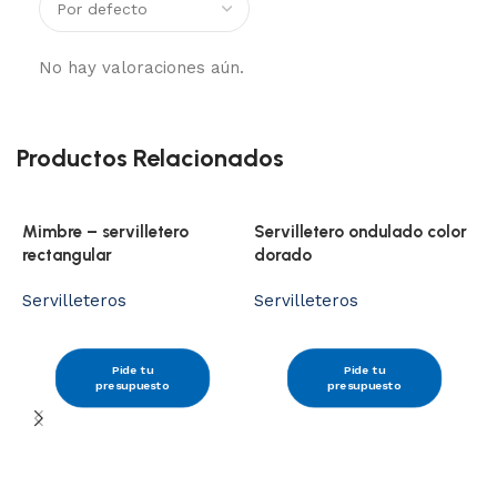
No hay valoraciones aún.
Productos Relacionados
Mimbre – servilletero
Servilletero ondulado color
rectangular
dorado
Servilleteros
Servilleteros
S
Pide tu
Pide tu
presupuesto
presupuesto
S