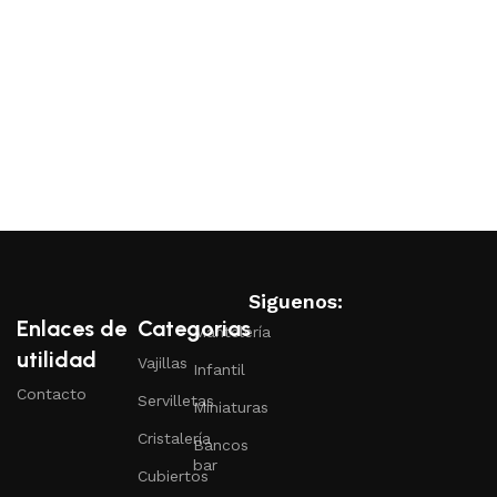
Siguenos:
Enlaces de
Categorias
Mantelería
utilidad
Vajillas
Infantil
Contacto
Servilletas
Miniaturas
Cristalería
Bancos
bar
Cubiertos