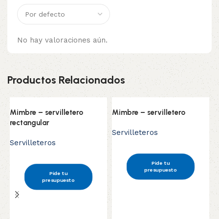
No hay valoraciones aún.
Productos Relacionados
Mimbre – servilletero
Mimbre – servilletero
rectangular
Servilleteros
Servilleteros
Pide tu
S
presupuesto
Pide tu
presupuesto
S